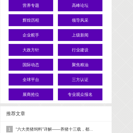
营养专题
高峰论坛
辉煌历程
领导风采
企业舵手
上级新闻
大政方针
行业建设
国际动态
聚焦粮油
全球平台
三方认证
展商抢位
专业观众报名
推荐文章
1
“六大类猪饲料”详解——养猪十三载，都...