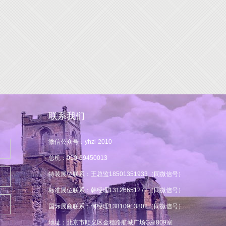
联系我们
微信公众号：yhzl-2010
总机：010-69450013
特装展位联系：王总监18501351933（同微信号）
标准展位联系：韩经理13126651272（同微信号）
国际展商联系：何经理13810913802（同微信号）
地址：北京市顺义区金穗路航城广场G座809室