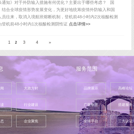
条通知》对于外防输入措施有何优化？主要出于哪些考虑？ 国
：结合全球疫情形势发展变化，为更好地统筹疫情外防输入和国
人员往来，取消入境航班熔断机制，登机前48小时内2次核酸检测
为登机前48小时内1次核酸检测阴性证
点击详情>>
1
3
4
»
2
息
服务范围
新闻
大政方针
品牌展示
高峰论坛
解读
行业建设
广告创意
搭建服务
动态
企业聚焦
全球平台
三方认证