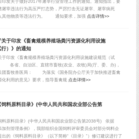
日印发关于做好2017年屠宰行业管理工作的通知。通知指出，要
猪屠宰违法行为高压严打态势，严厉打击无证屠宰、屠宰病死
入其他物质等违法行为。 通知要求，加强
点击详情>>
厅关于印发《畜禽规模养殖场粪污资源化利用设施
试行）》的通知
关于印发《畜禽规模养殖场粪污资源化利用设施建设规范（试
 各省、自治区、直辖市畜牧(农业、农牧)局(厅、委、办)，
兵团畜牧兽医局： 为落实《国务院办公厅关于加快推进畜禽
源化利用的意见》要求，指导畜禽规
点击详情>>
《饲料原料目录》(中华人民共和国农业部公告第
料原料目录》(中华人民共和国农业部公告第2038号) 依据
添加剂管理条例》，我部组织全国饲料评审委员会对部分饲料企
提出的《饲料原料目录》（以下简称“《目录》”）修订建议进行了