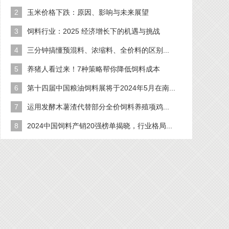
2
玉米价格下跌：原因、影响与未来展望
3
饲料行业：2025 经济增长下的机遇与挑战
4
三分钟搞懂预混料、浓缩料、全价料的区别...
5
养猪人看过来！7种策略帮你降低饲料成本
6
第十四届中国粮油饲料展将于2024年5月在南...
7
运用发酵木薯渣代替部分全价饲料养殖项鸡...
8
2024中国饲料产销20强榜单揭晓，行业格局...