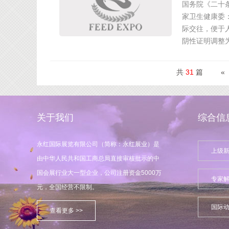
国务院《二十
家卫生健康委
际交往，便于
阴性证明调整
共
31
篇
«
关于我们
综合信
永红国际展览有限公司（简称：永红展业）是
上级
由中华人民共和国工商总局直接审核批示的中
国会展行业大一型企业，公司注册资金5000万
专家
元，全国经营不限制。
国际
查看更多 >>