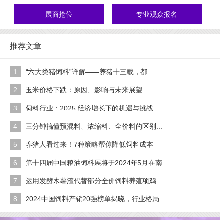
展商抢位
专业观众报名
推荐文章
1
“六大类猪饲料”详解——养猪十三载，都...
2
玉米价格下跌：原因、影响与未来展望
3
饲料行业：2025 经济增长下的机遇与挑战
4
三分钟搞懂预混料、浓缩料、全价料的区别...
5
养猪人看过来！7种策略帮你降低饲料成本
6
第十四届中国粮油饲料展将于2024年5月在南...
7
运用发酵木薯渣代替部分全价饲料养殖项鸡...
8
2024中国饲料产销20强榜单揭晓，行业格局...