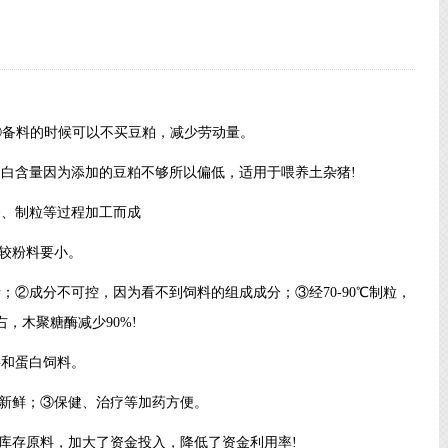
②备料的时候可以不买豆粕，减少劳动量。
；②蛋白含量因为添加的豆粕不够所以偏低，适用于喂养土杂猪!
合、制粒等过程加工而成
较粉料要小。
/斤；②成分不可控，因为看不到饲料的组成成分；③经70-90℃制粒，
，木聚糖酶减少90%!
料和蛋白饲料。
新鲜；③保健、治疗等加药方便。
库存原料，加大了资金投入，降低了资金利用率!