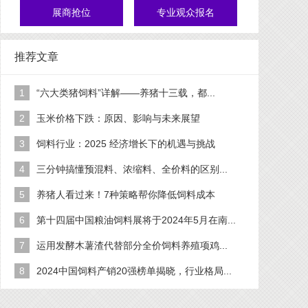
展商抢位
专业观众报名
推荐文章
1
“六大类猪饲料”详解——养猪十三载，都...
2
玉米价格下跌：原因、影响与未来展望
3
饲料行业：2025 经济增长下的机遇与挑战
4
三分钟搞懂预混料、浓缩料、全价料的区别...
5
养猪人看过来！7种策略帮你降低饲料成本
6
第十四届中国粮油饲料展将于2024年5月在南...
7
运用发酵木薯渣代替部分全价饲料养殖项鸡...
8
2024中国饲料产销20强榜单揭晓，行业格局...