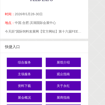
时间：
2026年5月28-30日
地点：
中国.合肥.滨湖国际会展中心
今天距"国际饲料发展网【官方网站】第十六届FEED中国粮油饲料展【官网】粮油饲料展【官】网】饲料展【官网】中国饲料展【官网】"开幕还有
快捷入口
综合服务
展馆介绍
主场服务
观众指南
资料下载
关于永红
展会概况
展商指南