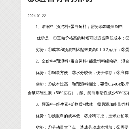
2024-01-22
1、浓缩料=预混料+蛋白饲料；需另添加能量饲料
优势是：①豆粕价格高的时候可以适当降低成本；
劣势：①成本和预混料比起来要高0.1-0.2元/斤
2、全价料=预混料+蛋白饲料+能量饲料经粉碎、混
优势：①饲喂方便；②水分较低，便于储存；③浪费
劣势：①成本过高，和预混料相比，要贵0.2-0.4元
会破坏维生素（50%左右），酸、酶制剂活性减少80%左右
3、预混料=维生素+矿物质+载体；需另添加能量饲
优势：①预混料的成本低；②原料可控，玉米豆粕等
劣势：①劳动量大了点，造成劳动成本增加；②需要